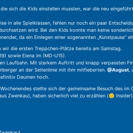
 die sich die Kids einstellen mussten, war die neu eingefü
ise in alle Spielklassen, fehlen nur noch ein paar Entschei
urchsetzen wird. Bei den Kids konnte man keine sonderlich
nender, da ein Einlegen einer sogenannten „Kunstpause“ ehe
 wir die ersten Treppchen-Plätze bereits am Samstag.
19) sowie Elena im (MD-U15).
gen Laufbahn. Mit starkem Auftritt und knapp verpassten Fin
berger an der Seitenlinie mit ihm mitfieberten.
@August
,
definitiv Daumen hoch.
 Wochenendes stellte sich der gemeinsame Besuch des im Ort 
s Zwenkau), haben sicherlich viel zu erzählen (🙂 Insider)
 Zwenkau)