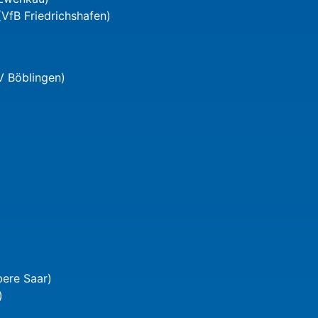
VfB Friedrichshafen)
V Böblingen)
bere Saar)
)