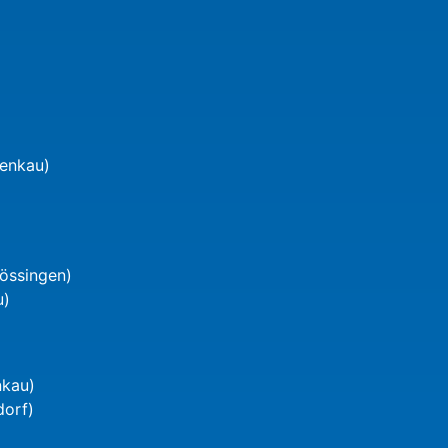
wenkau)
Mössingen)
u)
nkau)
dorf)