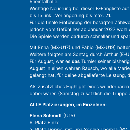
Rheintalhalle.
Wichtige Neuerung bei dieser B-Rangliste auf
bis 15, inkl. Verlängerung bis max. 21.
Für die finale Einführung der besagten Zählwe
jedoch vom Gefühl her ab Januar 2027 wohl d
Die Spiele werden dadurch schneller und span
Mit Enna (MX-U17) und Fabio (MX-U19) holten
Weitere folgten am Sontag durch Arthur (E-U
Für August, war es
das
Turnier seiner bisheri
August in einen wahren Rausch, wo alle Marien
gelangt hat, für deine abgelieferte Leistung, 
Als zusätzliches Highlight eines wunderbaren
dabei waren (Samstag zusätzlich die Truppe au
ALLE Platzierungen, im Einzelnen:
Elena Schmidt
(U15)
9. Platz Einzel
3. Platz Doppel mit Lina Sophie Thomas (BV