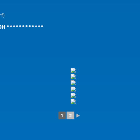
rf)
H ************
1
2
►