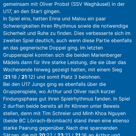
gemeinsam mit Oliver Probst (SSV Waghäusel) in der
U17, an den Start gingen.
In Spiel eins, hatten Enna und Malou ein paar
Schwierigkeiten ihren Rhythmus sowie die notwendige
Sicherheit und Ruhe zu finden. Dies verbesserte sich im
zweiten Spiel deutlich, auch wenn diese Partie ebenfalls
an das gegnerische Doppel ging. Im letzten
Gruppenspiel konnten sich die beiden Marienberger
Mädels dann für ihre starke Leistung, die sie über das
Wochenende hinweg gezeigt hatten, mit einem Sieg
(
21
:18 /
21
:12) und somit Platz 3 belohnen.
Bei den U17 Jungs ging es ebenfalls über die
Gruppenspiele, wo Arthur und Oliver nach kurzer
Findungsphase gut ihren Spielrhythmus fanden. In Spiel
2 durften beide bereits all ihr Können unter Beweis
stellen, denn mit Tim Schreier und Minh Khoa Nguyen
(beide BC Lörrach-Brombach) stand ihnen eine ebenso
starke Paarung gegenüber. Nach drei spannenden
Sätzen, die mit
20
:22 /
23
:21 /
21
:16 an Arthur und