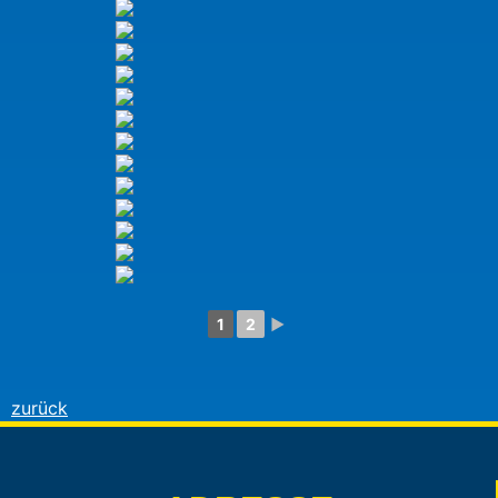
1
2
►
zurück