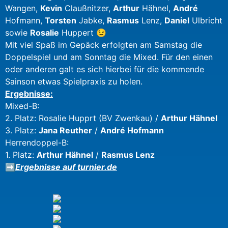
Wangen,
Kevin
Claußnitzer,
Arthur
Hähnel,
André
Hofmann,
Torsten
Jabke,
Rasmus
Lenz,
Daniel
Ulbricht
sowie
Rosalie
Huppert 😉
Mit viel Spaß im Gepäck erfolgten am Samstag die
Doppelspiel und am Sonntag die Mixed. Für den einen
oder anderen galt es sich hierbei für die kommende
Sainson etwas Spielpraxis zu holen.
Ergebnisse:
Mixed-B:
2. Platz: Rosalie Hupprt (BV Zwenkau) /
Arthur Hähnel
3. Platz:
Jana Reuther
/
André Hofmann
Herrendoppel-B:
1. Platz:
Arthur Hähnel
/
Rasmus Lenz
➡️
Ergebnisse auf turnier.de