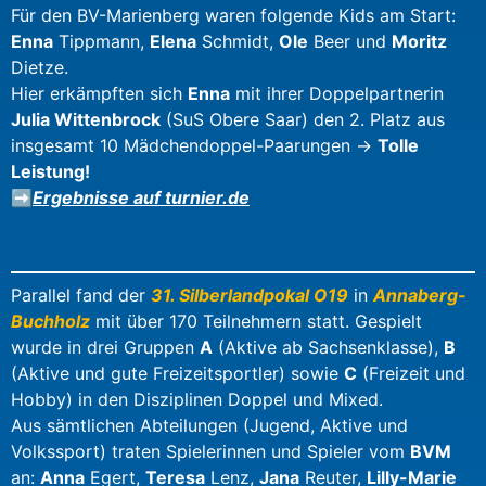
Für den BV-Marienberg waren folgende Kids am Start:
Enna
Tippmann,
Elena
Schmidt,
Ole
Beer und
Moritz
Dietze.
Hier erkämpften sich
Enna
mit ihrer Doppelpartnerin
Julia Wittenbrock
(SuS Obere Saar) den 2. Platz aus
insgesamt 10 Mädchendoppel-Paarungen ->
Tolle
Leistung!
➡️
Ergebnisse auf turnier.de
Parallel fand der
31. Silberlandpokal O19
in
Annaberg-
Buchholz
mit über 170 Teilnehmern statt. Gespielt
wurde in drei Gruppen
A
(Aktive ab Sachsenklasse),
B
(Aktive und gute Freizeitsportler) sowie
C
(Freizeit und
Hobby) in den Disziplinen Doppel und Mixed.
Aus sämtlichen Abteilungen (Jugend, Aktive und
Volkssport) traten Spielerinnen und Spieler vom
BVM
an:
Anna
Egert,
Teresa
Lenz,
Jana
Reuter,
Lilly-Marie