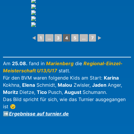
◄
1
...
3
4
5
...
7
►
Am
25.08.
fand in
Marienberg
die
Regional-Einzel-
Meisterschaft U13/U17
statt.
Für den BVM waren folgende Kids am Start:
Karina
Kokhna,
Elena
Schmidt,
Malou
Zwisler,
Jaden
Anger,
Moritz
Dietze,
Tico
Pusch,
August
Schumann.
Das Bild spricht für sich, wie das Turnier ausgegangen
ist 😉
➡️
Ergebnisse auf turnier.de