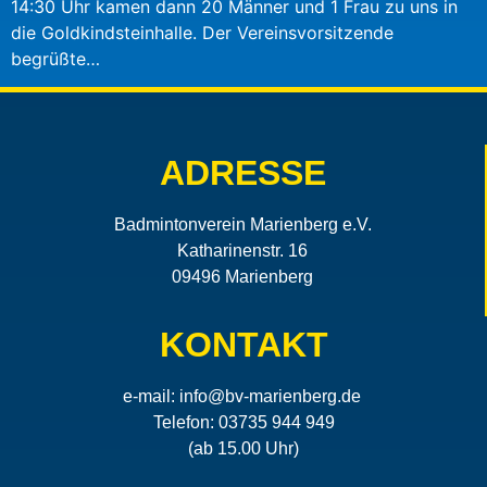
14:30 Uhr kamen dann 20 Männer und 1 Frau zu uns in
die Goldkindsteinhalle. Der Vereinsvorsitzende
begrüßte…
ADRESSE
Badmintonverein Marienberg e.V.
Katharinenstr. 16
09496 Marienberg
KONTAKT
e-mail:
info@bv-marienberg.de
Telefon: 03735 944 949
(ab 15.00 Uhr)